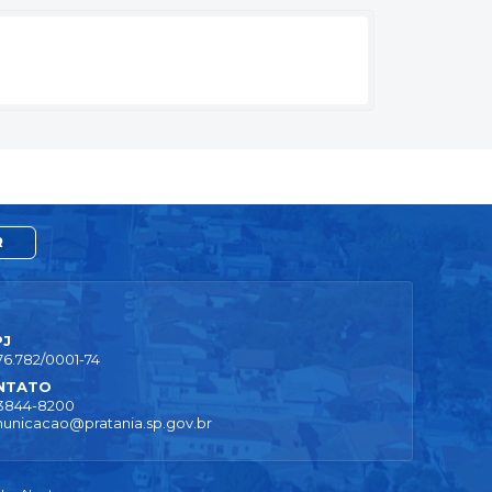
R
PJ
76.782/0001-74
NTATO
 3844-8200
unicacao@pratania.sp.gov.br