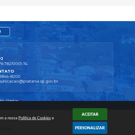
R
PJ
76.782/0001-74
NTATO
 3844-8200
unicacao@pratania.sp.gov.br
os Abertos
ACEITAR
com a nossa
Política de Cookies
e
PERSONALIZAR
ologia