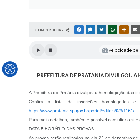
COMPARTILHAR
FACEBOOK
MESSENGER
TWITTER
WHATSAPP
OUTRAS
Velocidade de l
PREFEITURA DE PRATÂNIA DIVULGOU A
A Prefeitura de Pratânia divulgou a homologação das in
Confira a lista de inscrições homologadas e 
https://www.pratania.sp.gov.br/portal/editais/0/3/1161/
.
Para mais detalhes, também é possível consultar o site
DATA E HORÁRIO DAS PROVAS:
As provas serão realizadas no dia 22 de dezembro de 2