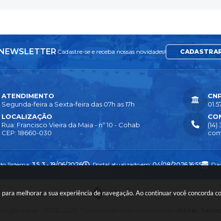
NEWSLETTER
Cadastre-se e receba nossas novidades!
CADASTRA
ATENDIMENTO
CN
Segunda-feira a Sexta-feira das 07h as 17h
01.5
LOCALIZAÇÃO
CO
Rua: Francisco Vieira da Maia - nº 10 - Cohab
(14)
CEP: 18660-030
com
 do Sistema:
3.5.3 - 19/06/2026
Portal atualizado em:
04/08/2026 16:55
Dad
ies para melhorar a sua experiência de navegação. Ao continuar você concorda 
right Instar - 2006-2026. Todos os direitos reservados -
Instar Tecn