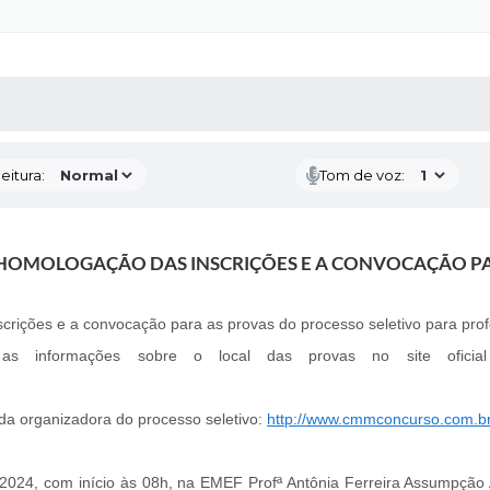
 MÍDIAS
RECEBA NOTÍCIAS
eitura:
Tom de voz:
 HOMOLOGAÇÃO DAS INSCRIÇÕES E A CONVOCAÇÃO PA
scrições e a convocação para as provas do processo seletivo para pro
as informações sobre o local das provas no site oficial
 da organizadora do processo seletivo:
http://www.cmmconcurso.com.br
024, com início às 08h, na EMEF Profª Antônia Ferreira Assumpção A