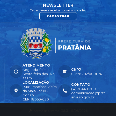
NEWSLETTER
Cadastre-se e receba nossas novidades!
CADASTRAR
ATENDIMENTO
CNPJ
Segunda-feira a
Sexta-feira das 07h
01.576.782/0001-74
as 17h
LOCALIZAÇÃO
CONTATO
Rua: Francisco Vieira
(14) 3844-8200
da Maia - nº 10 -
comunicacao@prat
Cohab
ania.sp.gov.br
CEP: 18660-030
Versão do Sistema:
3.5.3 - 19/06/2026