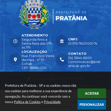
ATENDIMENTO
CNPJ
Segunda-feira a
Sexta-feira das 07h
01.576.782/0001-74
as 17h
LOCALIZAÇÃO
CONTATO
Rua: Francisco Vieira
(14) 3844-8200
da Maia - nº 10 -
comunicacao@prat
Cohab
ania.sp.gov.br
CEP: 18660-030
Versão do Sistema:
3.5.3 - 19/06/2026
Prefeitura de Pratânia - SP e os cookies: nosso site
Portal atualizado em:
04/08/2026 16:55
Dados Abertos
usa cookies para melhorar a sua experiência de
ACEITAR
navegação. Ao continuar você concorda com a
nossa
Política de Cookies
e
Privacidade
.
© Copyright Instar - 2006-2026. Todos os direitos reservados -
PERSONALIZAR
Instar Tecnologia