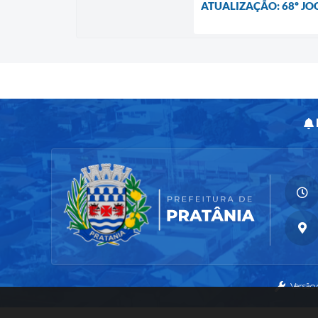
ATUALIZAÇÃO: 68º JO
Versão