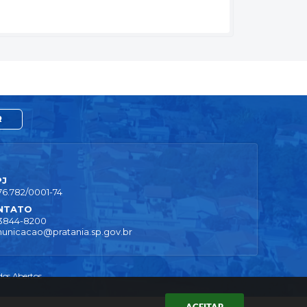
R
PJ
76.782/0001-74
NTATO
 3844-8200
unicacao@pratania.sp.gov.br
os Abertos