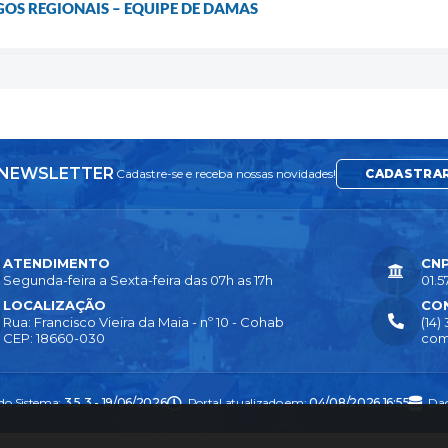
GOS REGIONAIS – EQUIPE DE DAMAS
NEWSLETTER
Cadastre-se e receba nossas novidades!
CADASTRA
ATENDIMENTO
CN
Segunda-feira a Sexta-feira das 07h as 17h
01.5
LOCALIZAÇÃO
CO
Rua: Francisco Vieira da Maia - nº 10 - Cohab
(14)
CEP: 18660-030
com
 do Sistema:
3.5.3 - 19/06/2026
Portal atualizado em:
04/08/2026 16:55
Dad