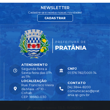
NEWSLETTER
Cadastre-se e receba nossas novidades!
CADASTRAR
ATENDIMENTO
CNPJ
Segunda-feira a
Sexta-feira das 07h
01.576.782/0001-74
as 17h
LOCALIZAÇÃO
CONTATO
Rua: Francisco Vieira
(14) 3844-8200
da Maia - nº 10 -
comunicacao@prat
Cohab
ania.sp.gov.br
CEP: 18660-030
Versão do Sistema:
3.5.3 - 19/06/2026