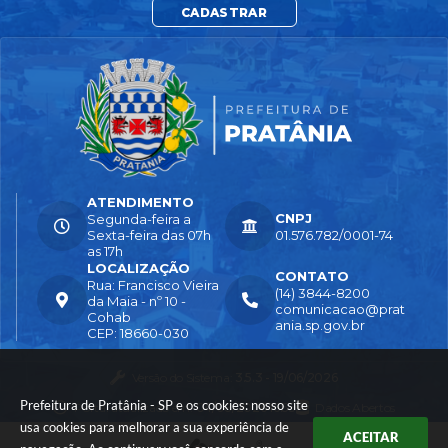
CADASTRAR
ATENDIMENTO
CNPJ
Segunda-feira a
Sexta-feira das 07h
01.576.782/0001-74
as 17h
LOCALIZAÇÃO
CONTATO
Rua: Francisco Vieira
(14) 3844-8200
da Maia - nº 10 -
comunicacao@prat
Cohab
ania.sp.gov.br
CEP: 18660-030
Versão do Sistema:
3.5.3 - 19/06/2026
Prefeitura de Pratânia - SP e os cookies: nosso site
Portal atualizado em:
04/08/2026 16:55
Dados Abertos
usa cookies para melhorar a sua experiência de
ACEITAR