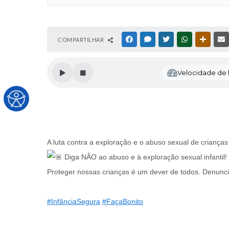
COMPARTILHAR
FACEBOOK
MESSENGER
TWITTER
WHATSAPP
OUTRAS
Velocidade de l
A luta contra a exploração e o abuso sexual de crianças
Diga NÃO ao abuso e à exploração sexual infantil!
Proteger nossas crianças é um dever de todos. Denunci
#InfânciaSegura
#FaçaBonito