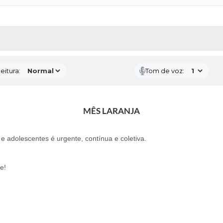
 MÍDIAS
RECEBA NOTÍCIAS
eitura:
Tom de voz:
MÊS LARANJA
 e adolescentes é urgente, contínua e coletiva.
e!