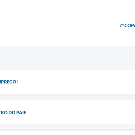
7ª COP
MPREGO!
TRO DO PAIF