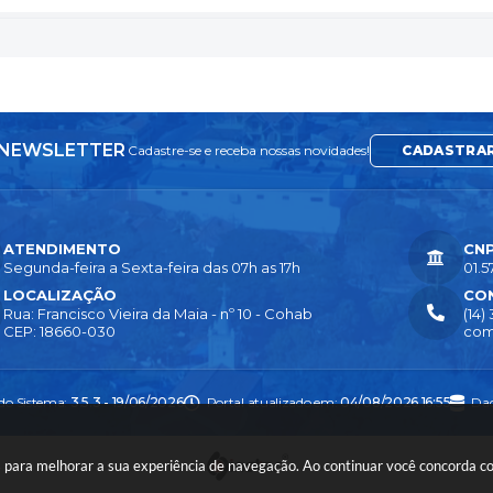
NEWSLETTER
Cadastre-se e receba nossas novidades!
CADASTRA
ATENDIMENTO
CN
Segunda-feira a Sexta-feira das 07h as 17h
01.5
LOCALIZAÇÃO
CO
Rua: Francisco Vieira da Maia - nº 10 - Cohab
(14)
CEP: 18660-030
com
 do Sistema:
3.5.3 - 19/06/2026
Portal atualizado em:
04/08/2026 16:55
Dad
ies para melhorar a sua experiência de navegação. Ao continuar você concorda 