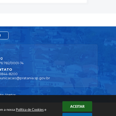
R
PJ
76.782/0001-74
NTATO
 3844-8200
unicacao@pratania.sp.gov.br
os Abertos
ACEITAR
com a nossa
Política de Cookies
e