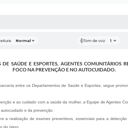
 MÍDIAS
RECEBA NOTÍCIAS
eitura:
Tom de voz:
 DE SAÚDE E ESPORTES, AGENTES COMUNITÁRIOS R
FOCO NA PREVENÇÃO E NO AUTOCUIDADO.
e parceria entre os Departamentos de Saúde e Esportes, segue prom
enção e ao cuidado com a saúde da mulher, a Equipe de Agentes Comu
do autocuidado e da prevenção.
re a realização de exames preventivos, essenciais para a detecçã
o do útero.