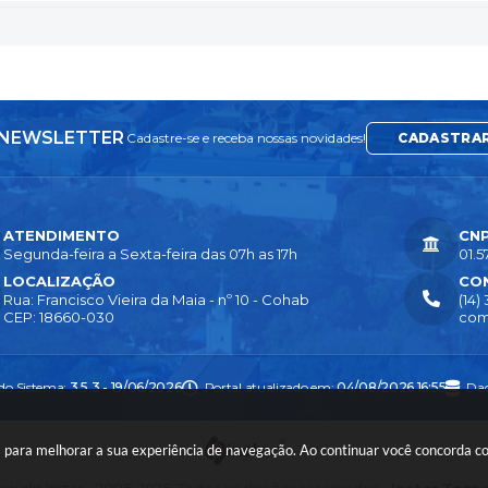
NEWSLETTER
Cadastre-se e receba nossas novidades!
CADASTRA
ATENDIMENTO
CN
Segunda-feira a Sexta-feira das 07h as 17h
01.5
LOCALIZAÇÃO
CO
Rua: Francisco Vieira da Maia - nº 10 - Cohab
(14)
CEP: 18660-030
com
 do Sistema:
3.5.3 - 19/06/2026
Portal atualizado em:
04/08/2026 16:55
Dad
ies para melhorar a sua experiência de navegação. Ao continuar você concorda 