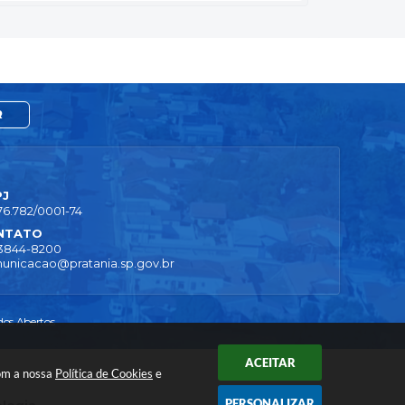
R
PJ
76.782/0001-74
NTATO
 3844-8200
unicacao@pratania.sp.gov.br
os Abertos
ACEITAR
com a nossa
Política de Cookies
e
PERSONALIZAR