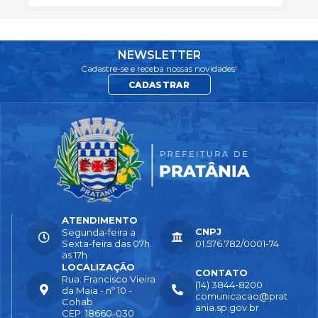
NEWSLETTER
Cadastre-se e receba nossas novidades!
CADASTRAR
ATENDIMENTO
CNPJ
Segunda-feira a
Sexta-feira das 07h
01.576.782/0001-74
as 17h
LOCALIZAÇÃO
CONTATO
Rua: Francisco Vieira
(14) 3844-8200
da Maia - nº 10 -
comunicacao@prat
Cohab
ania.sp.gov.br
CEP: 18660-030