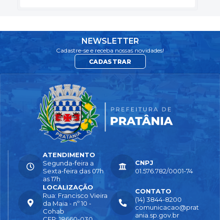
NEWSLETTER
Cadastre-se e receba nossas novidades!
CADASTRAR
ATENDIMENTO
CNPJ
Segunda-feira a
Sexta-feira das 07h
01.576.782/0001-74
as 17h
LOCALIZAÇÃO
CONTATO
Rua: Francisco Vieira
(14) 3844-8200
da Maia - nº 10 -
comunicacao@prat
Cohab
ania.sp.gov.br
CEP: 18660-030