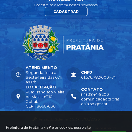
Cadastre-se e receba nossas novidades!
CADASTRAR
ATENDIMENTO
CNPJ
Segunda-feira a
Sexta-feira das 07h
01.576.782/0001-74
as 17h
LOCALIZAÇÃO
CONTATO
Rua: Francisco Vieira
(14) 3844-8200
da Maia - nº 10 -
comunicacao@prat
Cohab
ania.sp.gov.br
CEP: 18660-030
Versão do Sistema:
3.5.3 - 19/06/2026
Prefeitura de Pratânia - SP e os cookies: nosso site
Portal atualizado em:
04/08/2026 16:55
Dados Abertos