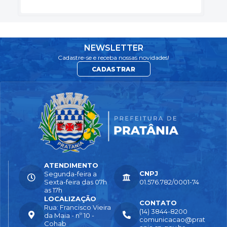
NEWSLETTER
Cadastre-se e receba nossas novidades!
CADASTRAR
ATENDIMENTO
CNPJ
Segunda-feira a
Sexta-feira das 07h
01.576.782/0001-74
as 17h
LOCALIZAÇÃO
CONTATO
Rua: Francisco Vieira
(14) 3844-8200
da Maia - nº 10 -
comunicacao@prat
Cohab