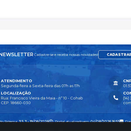
NEWSLETTER
Cadastre-se e receba nossas novidades!
CADASTRA
ATENDIMENTO
CN
Segunda-feira a Sexta-feira das 07h as 17h
01.5
LOCALIZAÇÃO
CO
Rua: Francisco Vieira da Maia - nº 10 - Cohab
(14)
CEP: 18660-030
com
 do Sistema:
3.5.3 - 19/06/2026
Portal atualizado em:
04/08/2026 16:55
Dad