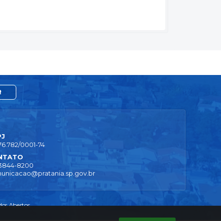
R
PJ
76.782/0001-74
NTATO
 3844-8200
unicacao@pratania.sp.gov.br
os Abertos