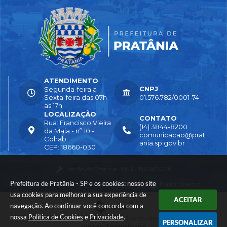
ATENDIMENTO
CNPJ
Segunda-feira a
Sexta-feira das 07h
01.576.782/0001-74
as 17h
LOCALIZAÇÃO
CONTATO
Rua: Francisco Vieira
(14) 3844-8200
da Maia - nº 10 -
comunicacao@prat
Cohab
ania.sp.gov.br
CEP: 18660-030
Versão do Sistema:
3.5.3 - 19/06/2026
Prefeitura de Pratânia - SP e os cookies: nosso site
Portal atualizado em:
04/08/2026 16:55
Dados Abertos
usa cookies para melhorar a sua experiência de
ACEITAR
navegação. Ao continuar você concorda com a
nossa
Política de Cookies
e
Privacidade
.
© Copyright Instar - 2006-2026. Todos os direitos reservados -
PERSONALIZAR
Instar Tecnologia