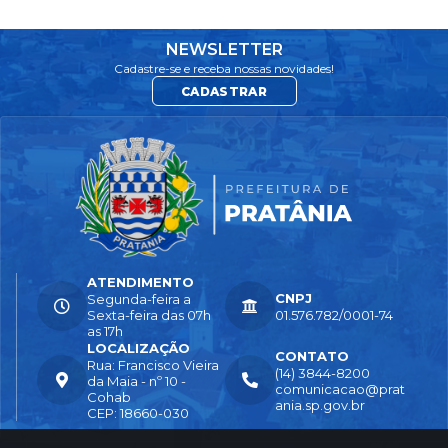
NEWSLETTER
Cadastre-se e receba nossas novidades!
CADASTRAR
ATENDIMENTO
CNPJ
Segunda-feira a
Sexta-feira das 07h
01.576.782/0001-74
as 17h
LOCALIZAÇÃO
CONTATO
Rua: Francisco Vieira
(14) 3844-8200
da Maia - nº 10 -
comunicacao@prat
Cohab
ania.sp.gov.br
CEP: 18660-030