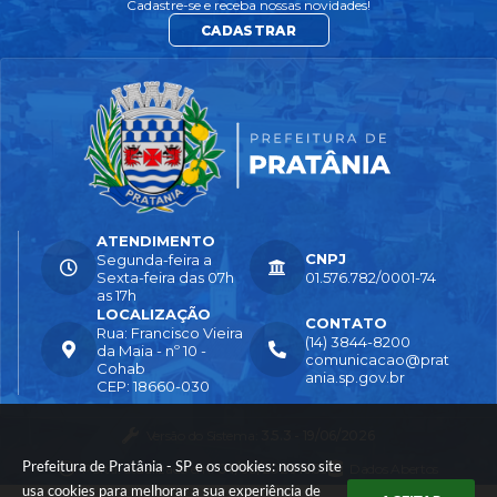
Cadastre-se e receba nossas novidades!
CADASTRAR
ATENDIMENTO
CNPJ
Segunda-feira a
Sexta-feira das 07h
01.576.782/0001-74
as 17h
LOCALIZAÇÃO
CONTATO
Rua: Francisco Vieira
(14) 3844-8200
da Maia - nº 10 -
comunicacao@prat
Cohab
ania.sp.gov.br
CEP: 18660-030
Versão do Sistema:
3.5.3 - 19/06/2026
Prefeitura de Pratânia - SP e os cookies: nosso site
Portal atualizado em:
04/08/2026 16:55
Dados Abertos
usa cookies para melhorar a sua experiência de