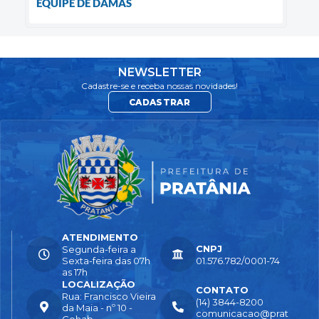
EQUIPE DE DAMAS
NEWSLETTER
Cadastre-se e receba nossas novidades!
CADASTRAR
ATENDIMENTO
CNPJ
Segunda-feira a
Sexta-feira das 07h
01.576.782/0001-74
as 17h
LOCALIZAÇÃO
CONTATO
Rua: Francisco Vieira
(14) 3844-8200
da Maia - nº 10 -
comunicacao@prat