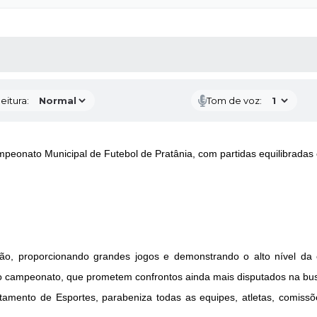
 MÍDIAS
RECEBA NOTÍCIAS
eitura:
Tom de voz:
ampeonato Municipal de Futebol de Pratânia, com partidas equilibrada
o, proporcionando grandes jogos e demonstrando o alto nível da
do campeonato, que prometem confrontos ainda mais disputados na busc
rtamento de Esportes, parabeniza todas as equipes, atletas, comissõ