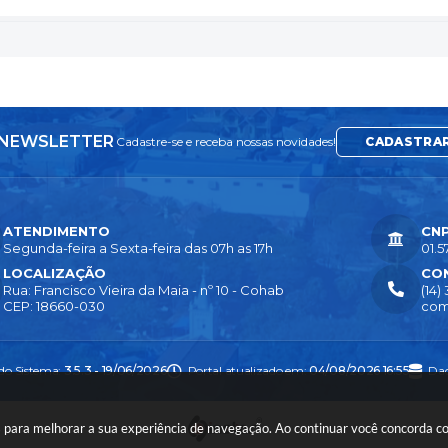
NEWSLETTER
Cadastre-se e receba nossas novidades!
CADASTRA
ATENDIMENTO
CN
Segunda-feira a Sexta-feira das 07h as 17h
01.5
LOCALIZAÇÃO
CO
Rua: Francisco Vieira da Maia - nº 10 - Cohab
(14)
CEP: 18660-030
com
 do Sistema:
3.5.3 - 19/06/2026
Portal atualizado em:
04/08/2026 16:55
Dad
ies para melhorar a sua experiência de navegação. Ao continuar você concorda 