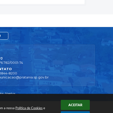
R
PJ
76.782/0001-74
NTATO
 3844-8200
unicacao@pratania.sp.gov.br
os Abertos
ACEITAR
com a nossa
Política de Cookies
e