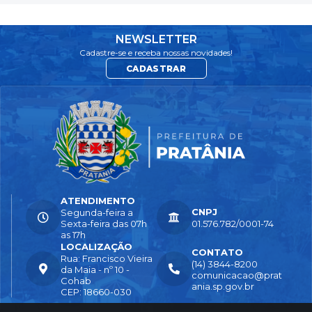
NEWSLETTER
Cadastre-se e receba nossas novidades!
CADASTRAR
ATENDIMENTO
CNPJ
Segunda-feira a
Sexta-feira das 07h
01.576.782/0001-74
as 17h
LOCALIZAÇÃO
CONTATO
Rua: Francisco Vieira
(14) 3844-8200
da Maia - nº 10 -
comunicacao@prat
Cohab
ania.sp.gov.br
CEP: 18660-030