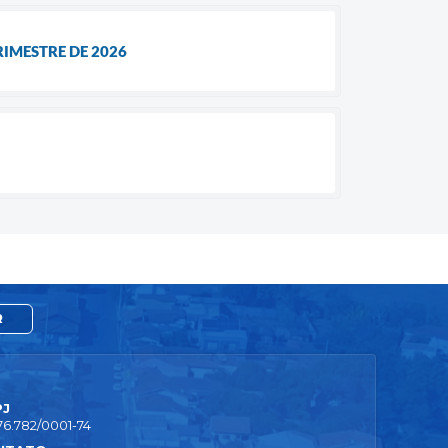
RIMESTRE DE 2026
R
PJ
76.782/0001-74