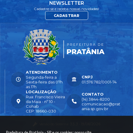
NEWSLETTER
Cadastre-se e receba nossas novidades!
CADASTRAR
ATENDIMENTO
CNPJ
Segunda-feira a
Sexta-feira das 07h
01.576.782/0001-74
as 17h
LOCALIZAÇÃO
CONTATO
Rua: Francisco Vieira
(14) 3844-8200
da Maia - nº 10 -
comunicacao@prat
Cohab
ania.sp.gov.br
CEP: 18660-030
Versão do Sistema:
3.5.3 - 19/06/2026
Prefeitura de Pratânia - SP e os cookies: nosso site