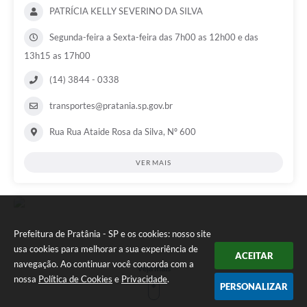
PATRÍCIA KELLY SEVERINO DA SILVA
Segunda-feira a Sexta-feira das 7h00 as 12h00 e das
13h15 as 17h00
(14) 3844 - 0338
transportes@pratania.sp.gov.br
Rua Rua Ataide Rosa da Silva, Nº 600
VER MAIS
Prefeitura de Pratânia - SP e os cookies: nosso site
usa cookies para melhorar a sua experiência de
ACEITAR
navegação. Ao continuar você concorda com a
Veja mais
nossa
Política de Cookies
e
Privacidade
.
PERSONALIZAR