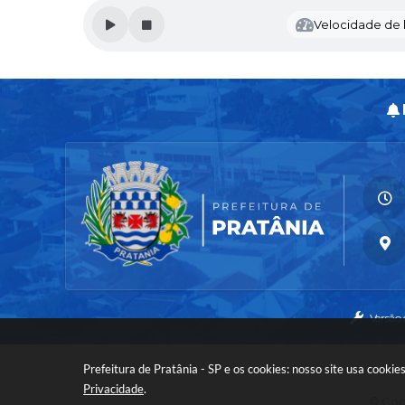
E
Velocidade de l
T
O
R
I
A
D
E
S
E
R
V
I
Ç
O
S
D
E
E
Versão
S
T
R
Prefeitura de Pratânia - SP e os cookies: nosso site usa cook
A
D
Privacidade
.
© Copy
A