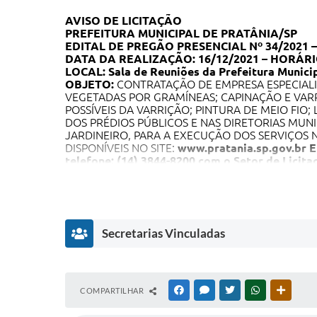
AVISO DE LICITAÇÃO
PREFEITURA MUNICIPAL DE PRATÂNIA/SP
EDITAL DE PREGÃO PRESENCIAL Nº 34/2021 
DATA DA REALIZAÇÃO: 16/12/2021 – HORÁRIO: 
LOCAL: Sala de Reuniões da Prefeitura Municip
OBJETO:
CONTRATAÇÃO DE EMPRESA ESPECIAL
VEGETADAS POR GRAMÍNEAS; CAPINAÇÃO E VARR
POSSÍVEIS DA VARRIÇÃO; PINTURA DE MEIO FI
DOS PRÉDIOS PÚBLICOS E NAS DIRETORIAS MUN
JARDINEIRO, PARA A EXECUÇÃO DOS SERVIÇOS N
DISPONÍVEIS NO SITE:
www.pratania.sp.gov.br
E
telefone: (14) 3844-8200 com o Setor de Licita
Secretarias Vinculadas
D
COMPARTILHAR
FACEBOOK
MESSENGER
TWITTER
WHATSAPP
OUTRAS
I
R