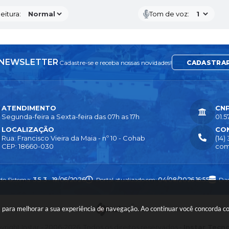
eitura:
Tom de voz:
NEWSLETTER
Cadastre-se e receba nossas novidades!
CADASTRA
ATENDIMENTO
CN
Segunda-feira a Sexta-feira das 07h as 17h
01.5
LOCALIZAÇÃO
CO
Rua: Francisco Vieira da Maia - nº 10 - Cohab
(14)
CEP: 18660-030
com
 do Sistema:
3.5.3 - 19/06/2026
Portal atualizado em:
04/08/2026 16:55
Dad
ies para melhorar a sua experiência de navegação. Ao continuar você concorda 
right Instar - 2006-2026. Todos os direitos reservados -
Instar Tecn