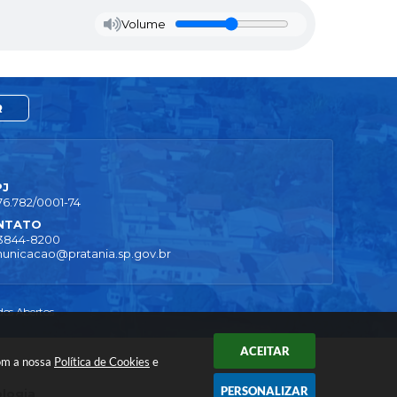
Volume
R
PJ
76.782/0001-74
NTATO
 3844-8200
unicacao@pratania.sp.gov.br
os Abertos
ACEITAR
com a nossa
Política de Cookies
e
PERSONALIZAR
ologia