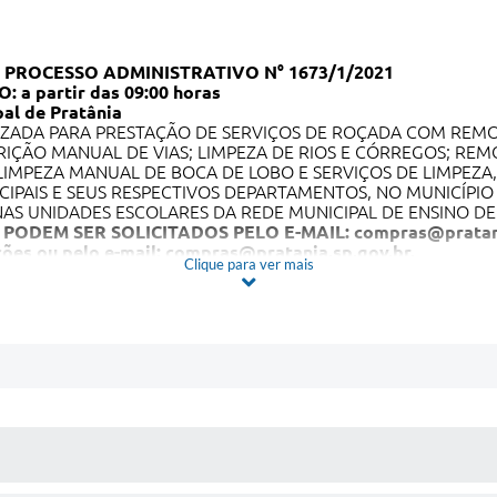
– PROCESSO ADMINISTRATIVO N° 1673/1/2021
a partir das 09:00 horas
al de Pratânia
IZADA PARA PRESTAÇÃO DE SERVIÇOS DE ROÇADA COM REMO
IÇÃO MANUAL DE VIAS; LIMPEZA DE RIOS E CÓRREGOS; RE
O; LIMPEZA MANUAL DE BOCA DE LOBO E SERVIÇOS DE LIMPE
ICIPAIS E SEUS RESPECTIVOS DEPARTAMENTOS, NO MUNICÍPI
AS UNIDADES ESCOLARES DA REDE MUNICIPAL DE ENSINO DE 
 PODEM SER SOLICITADOS PELO E-MAIL:
compras@pratani
ções ou pelo e-mail:
compras@pratania.sp.gov.br
.
Clique para ver mais
 MÍDIAS