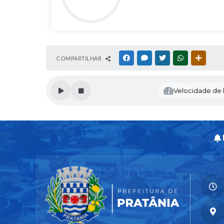
COMPARTILHAR
FACEBOOK
MESSENGER
TWITTER
WHATSAPP
OUTRAS
Velocidade de l