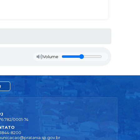
Volume
R
PJ
76.782/0001-74
NTATO
 3844-8200
unicacao@pratania.sp.gov.br