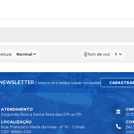
 MÍDIAS
eitura:
Tom de voz:
NEWSLETTER
Cadastre-se e receba nossas novidades!
CADASTRA
ATENDIMENTO
CN
Segunda-feira a Sexta-feira das 07h as 17h
01.5
LOCALIZAÇÃO
CO
Rua: Francisco Vieira da Maia - nº 10 - Cohab
(14)
CEP: 18660-030
com