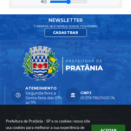
NEWSLETTER
Cadastre-se e receba nossas novidades!
CADASTRAR
ATENDIMENTO
CNPJ
Segunda-feira a
Sexta-feira das 07h
01.576.782/0001-74
as 17h
LOCALIZAÇÃO
CONTATO
Rua: Francisco Vieira
(14) 3844-8200
da Maia - nº 10 -
comunicacao@prat
Prefeitura de Pratânia - SP e os cookies: nosso site
Cohab
ania.sp.gov.br
CEP: 18660-030
usa cookies para melhorar a sua experiência de
ACEITAR