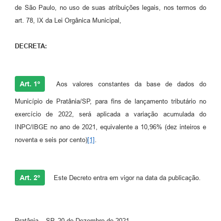
de São Paulo, no uso de suas atribuições legais, nos termos do
art. 78, IX da Lei Orgânica Municipal,
DECRETA:
Art. 1º
Aos valores constantes da base de dados do
Município de Pratânia/SP, para fins de lançamento tributário no
exercício de 2022, será aplicada a variação acumulada do
INPC/IBGE no ano de 2021, equivalente a 10,96% (dez inteiros e
noventa e seis por cento)
[1]
.
Art. 2º
Este Decreto entra em vigor na data da publicação.
Pratânia – SP, 20 de Dezembro de 2021.