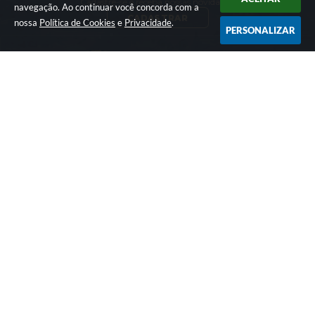
Cadastre-se e receba nossas novidades!
navegação. Ao continuar você concorda com a
CADASTRAR
nossa
Política de Cookies
e
Privacidade
.
PERSONALIZAR
ATENDIMENTO
CNPJ
Segunda-feira a
Sexta-feira das 07h
01.576.782/0001-74
as 17h
LOCALIZAÇÃO
CONTATO
Rua: Francisco Vieira
(14) 3844-8200
da Maia - nº 10 -
comunicacao@prat
Cohab
ania.sp.gov.br
CEP: 18660-030
Versão do Sistema:
3.5.3 - 19/06/2026
Portal atualizado em:
04/08/2026 16:55
Dados Abertos