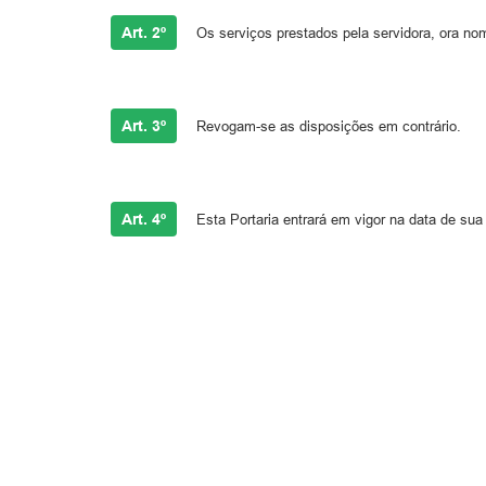
Art. 2º
Os serviços prestados pela servidora, ora no
Art. 3º
Revogam-se as disposições em contrário.
Art. 4º
Esta Portaria entrará em vigor na data de sua