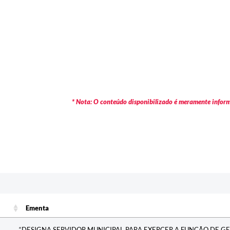
* Nota: O conteúdo disponibilizado é meramente informa
Ementa
Ementa
“DESIGNA SERVIDOR MUNICIPAL PARA EXERCER A FUNÇÃO DE GE