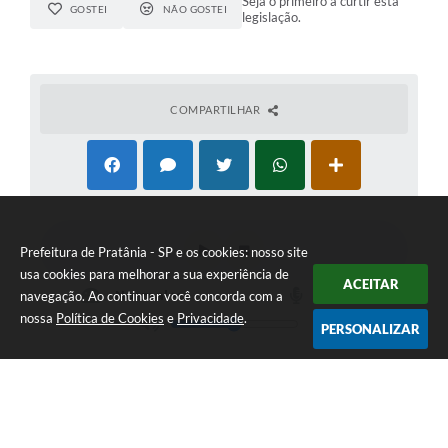
Seja o primeiro a curtir esta
GOSTEI
NÃO GOSTEI
legislação.
COMPARTILHAR
Prefeitura de Pratânia - SP e os cookies: nosso site
usa cookies para melhorar a sua experiência de
ACEITAR
navegação. Ao continuar você concorda com a
nossa
Política de Cookies
e
Privacidade
.
PERSONALIZAR
NEWSLETTER
Cadastre-se e receba nossas novidades!
CADASTRAR