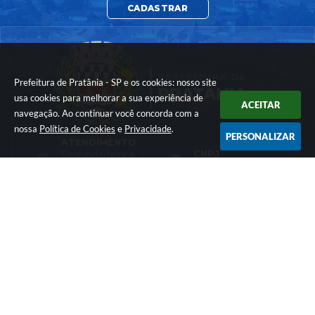
CADASTRAR
Prefeitura de Pratânia - SP e os cookies: nosso site
usa cookies para melhorar a sua experiência de
ACEITAR
navegação. Ao continuar você concorda com a
nossa
Política de Cookies
e
Privacidade
.
PERSONALIZAR
ATENDIMENTO
CNPJ
Segunda-feira a
Sexta-feira das 07h
01.576.782/0001-74
as 17h
LOCALIZAÇÃO
CONTATO
Rua: Francisco Vieira
(14) 3844-8200
da Maia - nº 10 -
comunicacao@prat
Cohab
ania.sp.gov.br
CEP: 18660-030
Versão do Sistema:
3.5.3 - 19/06/2026
Portal atualizado em:
04/08/2026 16:55
Dados Abertos