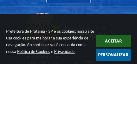
Prefeitura de Pratânia - SP e os cookies: nosso site
usa cookies para melhorar a sua experiência de
ACEITAR
navegação. Ao continuar você concorda com a
nossa
Política de Cookies
e
Privacidade
.
PERSONALIZAR
ATENDIMENTO
CNPJ
Segunda-feira a
Sexta-feira das 07h
01.576.782/0001-74
as 17h
LOCALIZAÇÃO
CONTATO
Rua: Francisco Vieira
(14) 3844-8200
da Maia - nº 10 -
comunicacao@prat
Cohab
ania.sp.gov.br
CEP: 18660-030
Versão do Sistema:
3.5.3 - 19/06/2026
Portal atualizado em:
04/08/2026 16:55
Dados Abertos