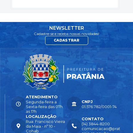
NEWSLETTER
Cadastre-se e receba nossas novidades!
CADASTRAR
ATENDIMENTO
CNPJ
Segunda-feira a
Sexta-feira das 07h
01.576.782/0001-74
as 17h
LOCALIZAÇÃO
CONTATO
Rua: Francisco Vieira
(14) 3844-8200
da Maia - nº 10 -
comunicacao@prat
Cohab