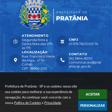
ATENDIMENTO
CNPJ
Segunda-feira a
Sexta-feira das 07h
01.576.782/0001-74
as 17h
LOCALIZAÇÃO
CONTATO
Rua: Francisco Vieira
(14) 3844-8200
da Maia - nº 10 -
comunicacao@prat
Cohab
ania.sp.gov.br
CEP: 18660-030
Versão do Sistema:
3.5.3 - 19/06/2026
Prefeitura de Pratânia - SP e os cookies: nosso site
Portal atualizado em:
04/08/2026 16:55
Dados Abertos
usa cookies para melhorar a sua experiência de
ACEITAR
navegação. Ao continuar você concorda com a
nossa
Política de Cookies
e
Privacidade
.
© Copyright Instar - 2006-2026. Todos os direitos reservados -
PERSONALIZAR
Instar Tecnologia