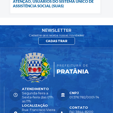
ATENÇÃO, USUÁRIOS DO SISTEMA ÚNICO DE
ASSISTÊNCIA SOCIAL (SUAS)
NEWSLETTER
Cadastre-se e receba nossas novidades!
CADASTRAR
ATENDIMENTO
CNPJ
Segunda-feira a
Sexta-feira das 07h
01.576.782/0001-74
as 17h
LOCALIZAÇÃO
CONTATO
Rua: Francisco Vieira
(14) 3844-8200