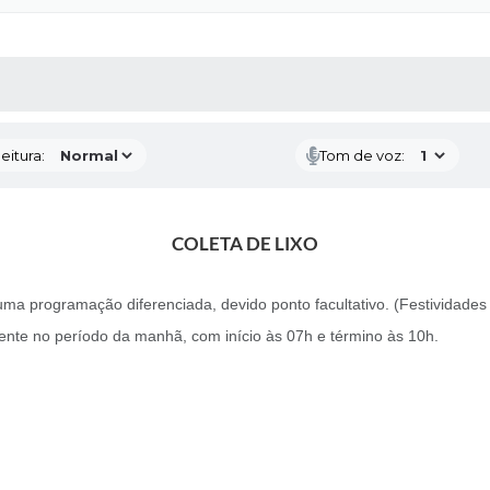
 MÍDIAS
RECEBA NOTÍCIAS
eitura:
Tom de voz:
COLETA DE LIXO
á uma programação diferenciada, devido ponto facultativo. (Festividades
ente no período da manhã, com início às 07h e término às 10h.