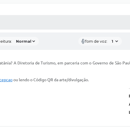
 MÍDIAS
RECEBA NOTÍCIAS
eitura:
Tom de voz:
tânia? A Diretoria de Turismo, em parceria com o Governo de São Paul
rcepcao
ou lendo o Código QR da arte/divulgação.