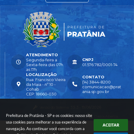
ATENDIMENTO
CNPJ
Segunda-feira a
Sexta-feira das 07h
01.576.782/0001-74
as 17h
LOCALIZAÇÃO
CONTATO
Rua: Francisco Vieira
(14) 3844-8200
da Maia - nº 10 -
comunicacao@prat
Cohab
ania.sp.gov.br
CEP: 18660-030
Versão do Sistema:
3.5.3 - 19/06/2026
Prefeitura de Pratânia - SP e os cookies: nosso site
Portal atualizado em:
04/08/2026 16:55
Dados Abertos
usa cookies para melhorar a sua experiência de
ACEITAR
navegação. Ao continuar você concorda com a