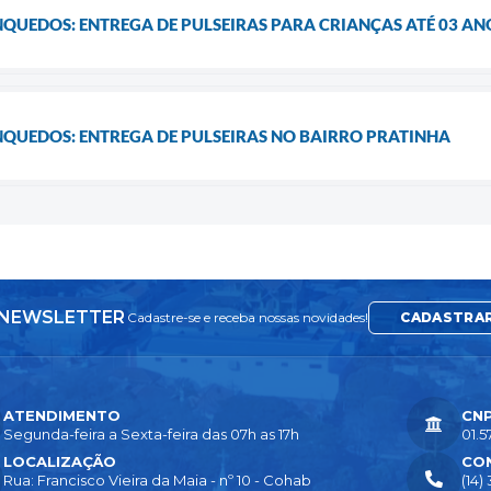
NQUEDOS: ENTREGA DE PULSEIRAS PARA CRIANÇAS ATÉ 03 A
NQUEDOS: ENTREGA DE PULSEIRAS NO BAIRRO PRATINHA
NEWSLETTER
Cadastre-se e receba nossas novidades!
CADASTRA
ATENDIMENTO
CN
Segunda-feira a Sexta-feira das 07h as 17h
01.5
LOCALIZAÇÃO
CO
Rua: Francisco Vieira da Maia - nº 10 - Cohab
(14)