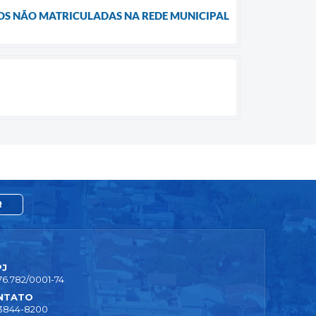
NOS NÃO MATRICULADAS NA REDE MUNICIPAL
R
PJ
76.782/0001-74
NTATO
 3844-8200