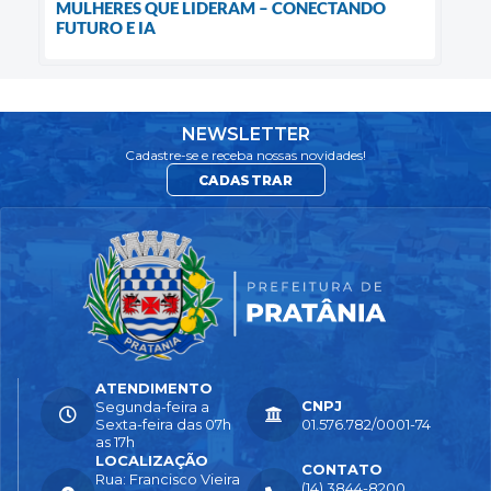
MULHERES QUE LIDERAM – CONECTANDO
FUTURO E IA
NEWSLETTER
Cadastre-se e receba nossas novidades!
CADASTRAR
ATENDIMENTO
CNPJ
Segunda-feira a
Sexta-feira das 07h
01.576.782/0001-74
as 17h
LOCALIZAÇÃO
CONTATO
Rua: Francisco Vieira
(14) 3844-8200