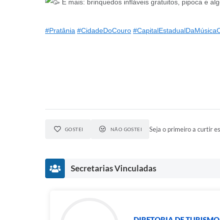
E mais: brinquedos infláveis gratuitos, pipoca e a
#Pratânia
#CidadeDoCouro
#CapitalEstadualDaMúsicaC
Seja o primeiro a curtir es
GOSTEI
NÃO GOSTEI
Secretarias Vinculadas
DIRETORIA DE TURISMO