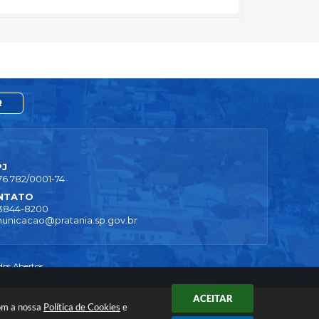
R
PJ
76.782/0001-74
NTATO
 3844-8200
unicacao@pratania.sp.gov.br
os Abertos
ACEITAR
com a nossa
Política de Cookies
e