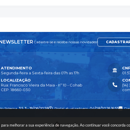
NEWSLETTER
Cadastre-se e receba nossas novidades!
CADASTRA
ATENDIMENTO
CN
Segunda-feira a Sexta-feira das 07h as 17h
01.5
LOCALIZAÇÃO
CO
Rua: Francisco Vieira da Maia - nº 10 - Cohab
(14)
CEP: 18660-030
com
 do Sistema:
3.5.3 - 19/06/2026
Portal atualizado em:
04/08/2026 16:55
Dad
ies para melhorar a sua experiência de navegação. Ao continuar você concorda 