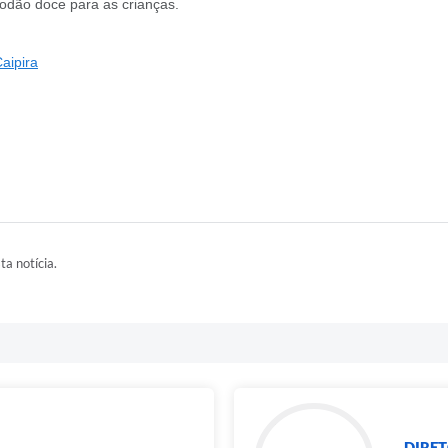
lgodão doce para as crianças.
aipira
ta notícia.
DIRET