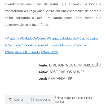
acendimento das luzes de Natal, que encantou a todos e
transformou a Praça Juca Vieira em um espetáculo de cores e
brilho, tornando o local um cartão postal para todos que
quiserem visitar e fazer fotos.
#Pratânia
#CidadeDoCouro
#CapitalEstadualDaMúsicaCaipira
#Cultura
#CulturaPratânia
#Turismo
#TurismoPratânia
#Natal
#NatalIluminado
#Natal2025
DIRETORIA DE COMUNICAÇÃO
Fonte:
JOSÉ CARLOS NUNES
Autor:
PRATÂNIA - SP
Local:
Seja o primeiro a curtir esta
GOSTEI
NÃO GOSTEI
notícia.