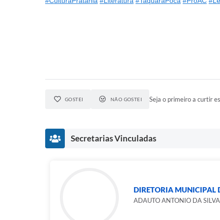
#CulturaPratânia
#Literatura
#TaquaraPóca
#ProAC
#Le
Seja o primeiro a curtir es
GOSTEI
NÃO GOSTEI
Secretarias Vinculadas
DIRETORIA MUNICIPAL 
ADAUTO ANTONIO DA SILVA