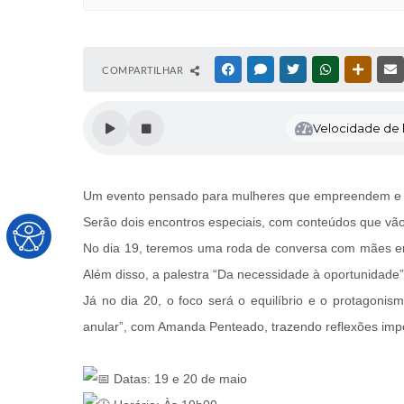
COMPARTILHAR
FACEBOOK
MESSENGER
TWITTER
WHATSAPP
OUTRAS
Velocidade de l
Um evento pensado para mulheres que empreendem e viv
Serão dois encontros especiais, com conteúdos que vão 
No dia 19, teremos uma roda de conversa com mães emp
Além disso, a palestra “Da necessidade à oportunidade”
Já no dia 20, o foco será o equilíbrio e o protago
anular”, com Amanda Penteado, trazendo reflexões impo
Datas: 19 e 20 de maio