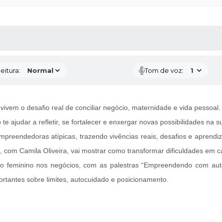
 MÍDIAS
RECEBA NOTÍCIAS
eitura:
Tom de voz:
em o desafio real de conciliar negócio, maternidade e vida pessoal.
te ajudar a refletir, se fortalecer e enxergar novas possibilidades n
reendedoras atípicas, trazendo vivências reais, desafios e aprendiz
, com Camila Oliveira, vai mostrar como transformar dificuldades em 
nismo feminino nos negócios, com as palestras “Empreendendo com a
rtantes sobre limites, autocuidado e posicionamento.