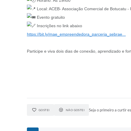
Horário: Às 19h00
Local: ACEB- Associação Comercial de Botucatu - 
Evento gratuito
Inscrições no link abaixo
https://bit.ly/mae_empreendedora_parceria_sebrae...
Participe e viva dois dias de conexão, aprendizado e fo
Seja o primeiro a curtir es
GOSTEI
NÃO GOSTEI