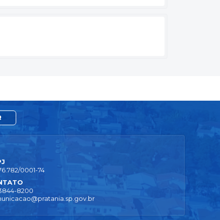
R
PJ
76.782/0001-74
NTATO
 3844-8200
unicacao@pratania.sp.gov.br