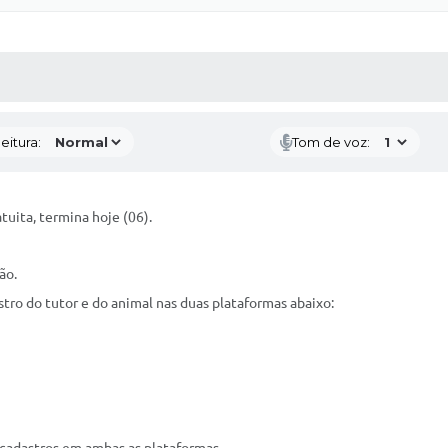
 MÍDIAS
RECEBA NOTÍCIAS
eitura:
Tom de voz:
tuita, termina hoje (06).
ão.
astro do tutor e do animal nas duas plataformas abaixo: