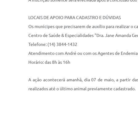
A inscrição somente será efetivada após a conclusão dos
LOCAIS DE APOIO PARA CADASTRO E DÚVIDAS
Os munícipes que precisarem de auxílio para realizar o c
Centro de Saúde & Especialidades "Dra. Jane Amanda G
Telefone: (14) 3844-1432
Atendimento com André ou com os Agentes de Endemia
Horário: das 8h às 16h
A ação acontecerá amanhã, dia 07 de maio, a partir da
realizados até o último animal previamente cadastrado.