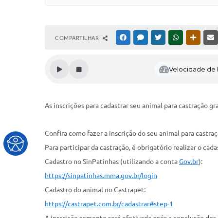
COMPARTILHAR
FACEBOOK
MESSENGER
TWITTER
WHATSAPP
OUTRAS
Velocidade de l
As inscrições para cadastrar seu animal para castração gra
Confira como fazer a inscrição do seu animal para castraç
Para participar da castração, é obrigatório realizar o cad
Cadastro no SinPatinhas (utilizando a conta
Gov.br
):
https://sinpatinhas.mma.gov.br/login
Cadastro do animal no Castrapet:
https://castrapet.com.br/cadastrar#step-1