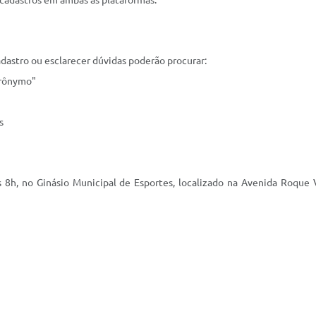
 cadastros em ambas as plataformas.
adastro ou esclarecer dúvidas poderão procurar:
erônymo"
s
s 8h, no Ginásio Municipal de Esportes, localizado na Avenida Roque