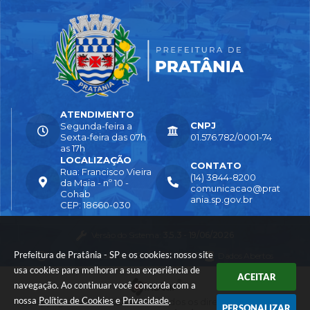
ATENDIMENTO
CNPJ
Segunda-feira a
Sexta-feira das 07h
01.576.782/0001-74
as 17h
LOCALIZAÇÃO
CONTATO
Rua: Francisco Vieira
(14) 3844-8200
da Maia - nº 10 -
comunicacao@prat
Cohab
ania.sp.gov.br
CEP: 18660-030
Versão do Sistema:
3.5.3 - 19/06/2026
Prefeitura de Pratânia - SP e os cookies: nosso site
Portal atualizado em:
04/08/2026 16:55
Dados Abertos
usa cookies para melhorar a sua experiência de
ACEITAR
navegação. Ao continuar você concorda com a
nossa
Política de Cookies
e
Privacidade
.
© Copyright Instar - 2006-2026. Todos os direitos reservados -
PERSONALIZAR