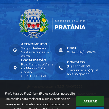
ATENDIMENTO
CNPJ
Segunda-feira a
Sexta-feira das 07h
01.576.782/0001-74
as 17h
LOCALIZAÇÃO
CONTATO
Rua: Francisco Vieira
(14) 3844-8200
da Maia - nº 10 -
comunicacao@prat
Cohab
ania.sp.gov.br
CEP: 18660-030
Versão do Sistema:
3.5.3 - 19/06/2026
Prefeitura de Pratânia - SP e os cookies: nosso site
Portal atualizado em:
04/08/2026 16:55
Dados Abertos
usa cookies para melhorar a sua experiência de
ACEITAR
navegação. Ao continuar você concorda com a