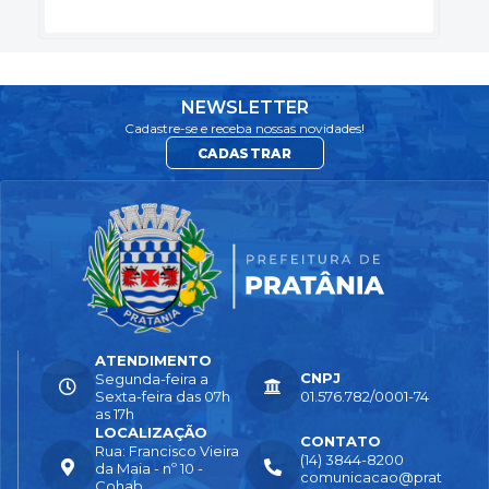
NEWSLETTER
Cadastre-se e receba nossas novidades!
CADASTRAR
ATENDIMENTO
CNPJ
Segunda-feira a
Sexta-feira das 07h
01.576.782/0001-74
as 17h
LOCALIZAÇÃO
CONTATO
Rua: Francisco Vieira
(14) 3844-8200
da Maia - nº 10 -
comunicacao@prat
Cohab