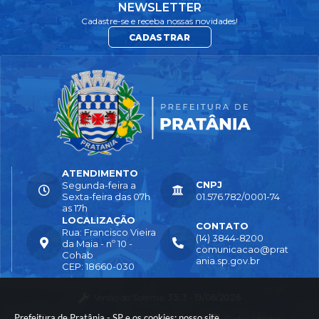
NEWSLETTER
Cadastre-se e receba nossas novidades!
CADASTRAR
ATENDIMENTO
CNPJ
Segunda-feira a
Sexta-feira das 07h
01.576.782/0001-74
as 17h
LOCALIZAÇÃO
CONTATO
Rua: Francisco Vieira
(14) 3844-8200
da Maia - nº 10 -
comunicacao@prat
Cohab
ania.sp.gov.br
CEP: 18660-030
Versão do Sistema:
3.5.3 - 19/06/2026
Prefeitura de Pratânia - SP e os cookies: nosso site